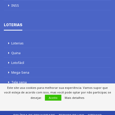
INSS
LOTERIAS
Loterias
Quina
Lotofácil
Mega-Sena
Tele sena
Este site usa cookies para melhorar sua experiência. Vamos supor que
você esteja de acordo com isso, mas você pode optar por não participar, se
desejar.
Aceito
Mais detalhes
SOBRE NÓS
AUTORES
FALE COM O JORNAL DCI