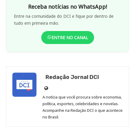
Receba notícias no WhatsApp!
Entre na comunidade do DCI e fique por dentro de
tudo em primeira mão.
ENTRE NO CANAL
Redação Jornal DCI
Site
de
A notícia que você procura sobre economia,
Redação
política, esportes, celebridades e novelas.
Jornal
Acompanhe na Redação DCI o que acontece
no Brasil.
DCI