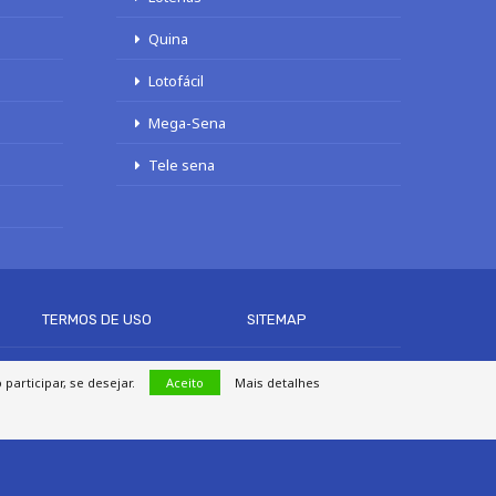
Quina
Lotofácil
Mega-Sena
Tele sena
TERMOS DE USO
SITEMAP
articipar, se desejar.
Aceito
Mais detalhes