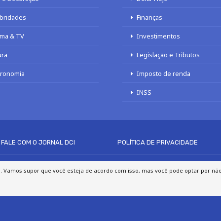
bridades
Finanças
ma & TV
Investimentos
ura
Legislação e Tributos
tronomia
Imposto de renda
INSS
FALE COM O JORNAL DCI
POLÍTICA DE PRIVACIDADE
© 2020 - 2026 DCI Digital - Todos os direitos reservados
a. Vamos supor que você esteja de acordo com isso, mas você pode optar por não p