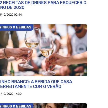
2 RECEITAS DE DRINKS PARA ESQUECER O
NO DE 2020
6/12/2020 09:44
VINHOS & BEBIDAS
INHO BRANCO: A BEBIDA QUE CASA
ERFEITAMENTE COM O VERÃO
1/10/2020 14:30
VINHOS & BEBIDAS