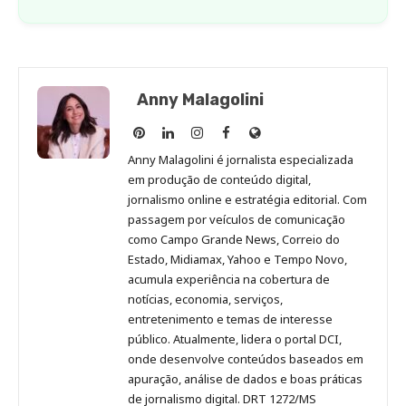
Anny Malagolini
Anny
Anny
Anny
Anny
Site
Malagolini
Malagolini
Malagolini
Malagolini
de
Anny Malagolini é jornalista especializada
no
no
no
no
Anny
em produção de conteúdo digital,
Pinterest
LinkedIn
Instagram
Facebook
Malagolini
jornalismo online e estratégia editorial. Com
passagem por veículos de comunicação
como Campo Grande News, Correio do
Estado, Midiamax, Yahoo e Tempo Novo,
acumula experiência na cobertura de
notícias, economia, serviços,
entretenimento e temas de interesse
público. Atualmente, lidera o portal DCI,
onde desenvolve conteúdos baseados em
apuração, análise de dados e boas práticas
de jornalismo digital. DRT 1272/MS