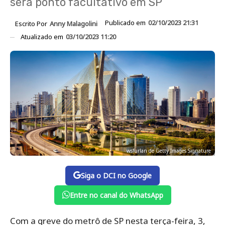
será ponto facultativo em SP
Publicado em
02/10/2023 21:31
Escrito Por
Anny Malagolini
Atualizado em
03/10/2023 11:20
wsfurlan de Getty Images Signature
Siga o DCI no Google
Entre no canal do WhatsApp
Com a greve do metrô de SP nesta terça-feira, 3,