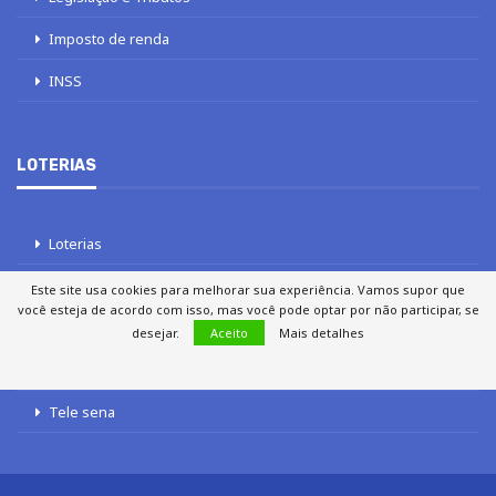
Imposto de renda
INSS
LOTERIAS
Loterias
Quina
Este site usa cookies para melhorar sua experiência. Vamos supor que
você esteja de acordo com isso, mas você pode optar por não participar, se
Lotofácil
desejar.
Aceito
Mais detalhes
Mega-Sena
Tele sena