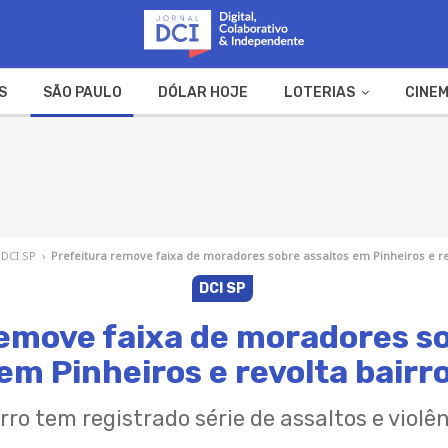
S
SÃO PAULO
DÓLAR HOJE
LOTERIAS
CINEM
A FAZENDA
WEB STORIES
DCI SP
›
Prefeitura remove faixa de moradores sobre assaltos em Pinheiros e re
DCI SP
remove faixa de moradores so
em Pinheiros e revolta bairr
rro tem registrado série de assaltos e violê