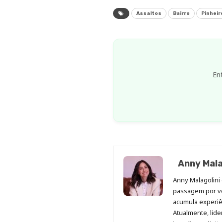
Assaltos
Bairro
Pinheir
En
Anny Mala
Anny Malagolini 
passagem por v
acumula experiên
Atualmente, lid