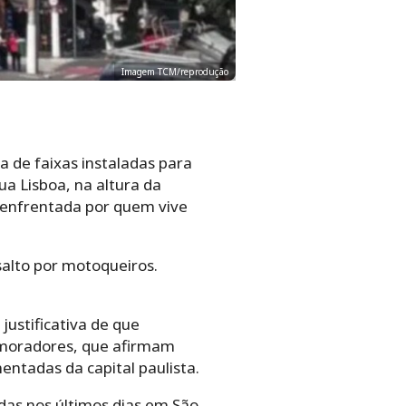
Imagem TCM/reprodução
da de faixas instaladas para
ua Lisboa, na altura da
enfrentada por quem vive
salto por motoqueiros.
justificativa de que
 moradores, que afirmam
ntadas da capital paulista.
das nos últimos dias em São