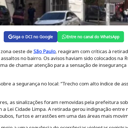
Siga o DCI no Google
Entre no canal do WhatsApp
 zona oeste de
São Paulo
, reagiram com críticas à retira
assaltos no bairro. Os avisos haviam sido colocados na R
ma de chamar atenção para a sensação de insegurança 
bre a segurança no local: “Trecho com alto índice de as
s, as sinalizações foram removidas pela prefeitura sob 
a Lei Cidade Limpa. A retirada gerou indignação entre
oubos, furtos e arrastões em uma das áreas mais movime
meio a uma sequência de ocorrências violentas registra