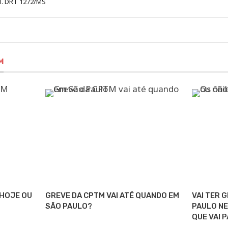
al. DRT 1272/MS
M
 HOJE OU
GREVE DA CPTM VAI ATÉ QUANDO EM
VAI TER 
SÃO PAULO?
PAULO NE
QUE VAI 