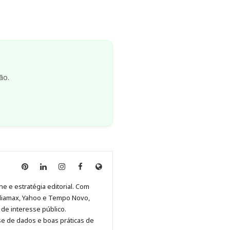
ão.
Anny
Anny
Anny
Anny
Site
Malagolini
Malagolini
Malagolini
Malagolini
de
ne e estratégia editorial. Com
no
no
no
no
Anny
diamax, Yahoo e Tempo Novo,
Pinterest
LinkedIn
Instagram
Facebook
Malagolini
de interesse público.
se de dados e boas práticas de