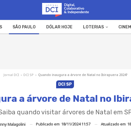
S
SÃO PAULO
DÓLAR HOJE
LOTERIAS
CINEM
A FAZENDA
WEB STORIES
Jornal DCI
›
DCI SP
›
Quando inaugura a árvore de Natal no Ibirapuera 2024?
DCI SP
ra a árvore de Natal no Ib
Saiba quando visitar árvores de Natal em S
Publicado em
18/11/2024 11:57
Atualizado em
18
nny Malagolini