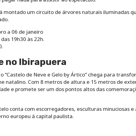
á montado um circuito de árvores naturais iluminadas q
ado.
o a 06 de janeiro
 das 19h30 às 22h.
0.
e no Ibirapuera
 o “Castelo de Neve e Gelo by Ártico” chega para transf
me natalino. Com 8 metros de altura e 15 metros de exte
dade e promete ser um dos pontos altos das comemoraçõ
astelo conta com escorregadores, esculturas minuciosas e
no europeu à capital paulista.