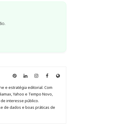
ão.
Anny
Anny
Anny
Anny
Site
Malagolini
Malagolini
Malagolini
Malagolini
de
ne e estratégia editorial. Com
no
no
no
no
Anny
diamax, Yahoo e Tempo Novo,
Pinterest
LinkedIn
Instagram
Facebook
Malagolini
de interesse público.
se de dados e boas práticas de