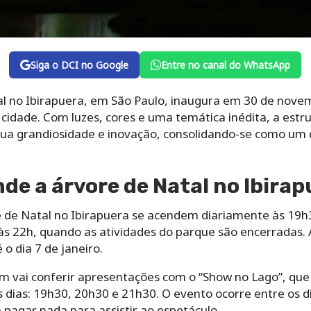
Siga o DCI no Google
Entre no canal do WhatsApp
al no Ibirapuera, em São Paulo, inaugura em 30 de novem
 cidade. Com luzes, cores e uma temática inédita, a est
 sua grandiosidade e inovação, consolidando-se como um
de a árvore de Natal no Ibirap
 de Natal no Ibirapuera se acendem diariamente às 19h3
é às 22h, quando as atividades do parque são encerradas.
o dia 7 de janeiro.
m vai conferir apresentações com o “Show no Lago”, qu
s dias: 19h30, 20h30 e 21h30. O evento ocorre entre os 
a pagar nada para assistir ao espetáculo.