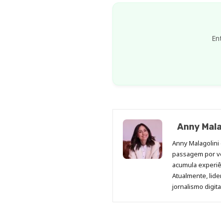
En
Anny Mala
Anny Malagolini 
passagem por v
acumula experiên
Atualmente, lid
jornalismo digit