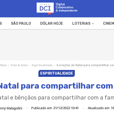
S
SÃO PAULO
DÓLAR HOJE
LOTERIAS
CINEM
A FAZENDA
WEB STORIES
 Mais
›
Vida & Estilo
›
Espiritualidade
›
6 orações de Natal para compartilhar co
ESPIRITUALIDADE
Natal para compartilhar com 
tal e bênçãos para compartilhar com a fam
Publicado em
21/12/2022 10:41
Atualizado em
16
nny Malagolini