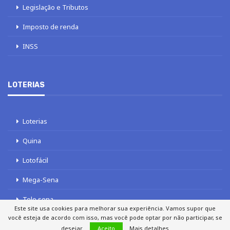
Legislação e Tributos
Imposto de renda
INSS
LOTERIAS
Loterias
Quina
Lotofácil
Mega-Sena
Tele sena
Este site usa cookies para melhorar sua experiência. Vamos supor que
você esteja de acordo com isso, mas você pode optar por não participar, se
desejar.
Aceito
Mais detalhes