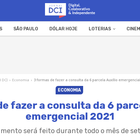
S
SÃO PAULO
DÓLAR HOJE
LOTERIAS
CINEM
A FAZENDA
WEB STORIES
l DCI
›
Economia
›
3 formas de fazer a consulta da 6 parcela Auxílio emergencia
ECONOMIA
e fazer a consulta da 6 parc
emergencial 2021
mento será feito durante todo o mês de s