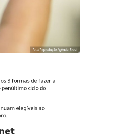
Foto/Reprodução Agência Brasil
mos 3 formas de fazer a
 penúltimo ciclo do
inuam elegíveis ao
bro.
rnet