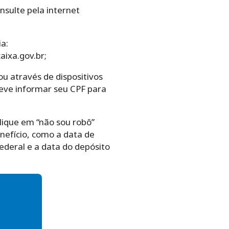
onsulte
pela internet
ia:
aixa.gov.br;
u através de dispositivos
 deve informar seu CPF para
lique em “não sou robô”
nefício, como a data de
deral e a data do depósito