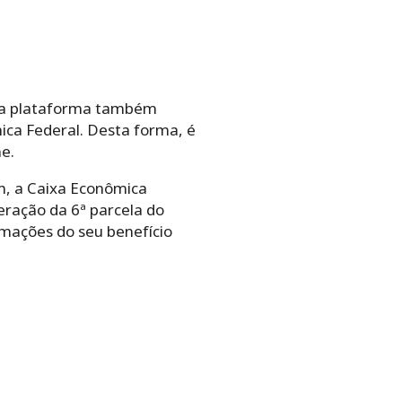
o
ssa plataforma também
ca Federal. Desta forma, é
ne.
m, a Caixa Econômica
ração da 6ª parcela do
rmações do seu benefício