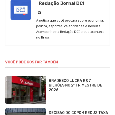
Redação Jornal DCI
Site
de
A notícia que você procura sobre economia,
Redação
política, esportes, celebridades e novelas.
Jornal
Acompanhe na Redação DCI o que acontece
no Brasil.
DCI
VOCÊ PODE GOSTAR TAMBÉM
BRADESCO LUCRA R$ 7
BILHÕES NO 2º TRIMESTRE DE
2026
DECISÃO DO COPOM REDUZ TAXA