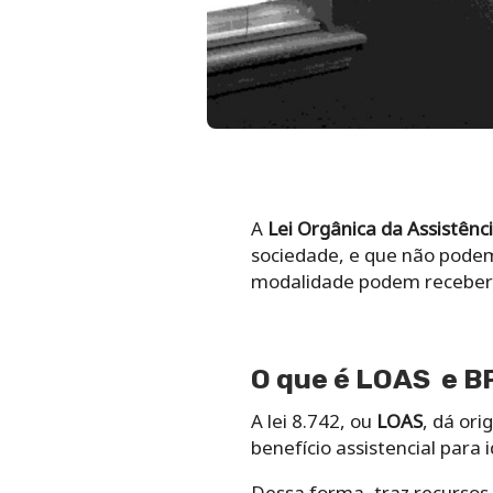
A
Lei Orgânica da Assistênci
sociedade, e que não pode
modalidade podem recebe
O que é LOAS e B
A lei 8.742, ou
LOAS
, dá or
benefício assistencial para
Dessa forma, traz recursos 