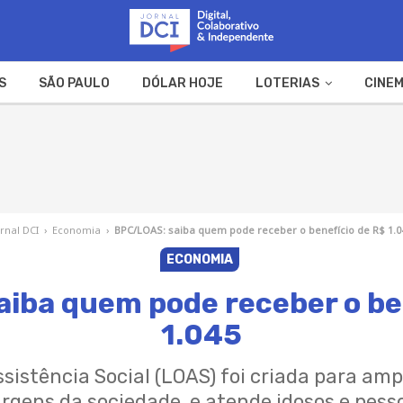
S
SÃO PAULO
DÓLAR HOJE
LOTERIAS
CINEM
A FAZENDA
WEB STORIES
ornal DCI
›
Economia
›
BPC/LOAS: saiba quem pode receber o benefício de R$ 1.0
ECONOMIA
iba quem pode receber o be
1.045
ssistência Social (LOAS) foi criada para am
gens da sociedade, e atende idosos e pesso