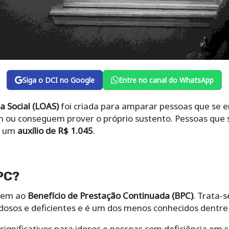
Siga o DCI no Google
Entre no canal do WhatsApp
a Social (LOAS)
foi criada para amparar pessoas que se
m ou conseguem prover o próprio sustento. Pessoas que
r um
auxílio de R$ 1.045
.
PC?
igem ao
Benefício de Prestação Continuada (BPC)
. Trata-
 idosos e deficientes e é um dos menos conhecidos dentre
significativos para idosos e pessoas com deficiência em 