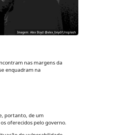
Imagem: Alex Boyd @alex_boyd/Unsplash
 encontram nas margens da
 se enquadram na
se, portanto, de um
 os oferecidos pelo governo.
situação de vulnerabilidade