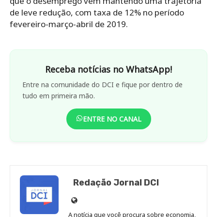
que o desemprego vem mantendo uma trajetória
de leve redução, com taxa de 12% no período
fevereiro-março-abril de 2019.
Receba notícias no WhatsApp!
Entre na comunidade do DCI e fique por dentro de
tudo em primeira mão.
ENTRE NO CANAL
Redação Jornal DCI
Site
de
A notícia que você procura sobre economia,