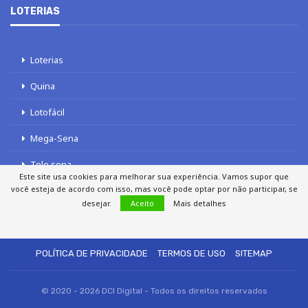
LOTERIAS
Loterias
Quina
Lotofácil
Mega-Sena
Tele sena
Este site usa cookies para melhorar sua experiência. Vamos supor que
você esteja de acordo com isso, mas você pode optar por não participar, se
desejar.
Aceito
Mais detalhes
SOBRE NÓS
AUTORES
FALE COM O JORNAL DCI
POLÍTICA DE PRIVACIDADE
TERMOS DE USO
SITEMAP
© 2020 - 2026 DCI Digital - Todos os direitos reservados