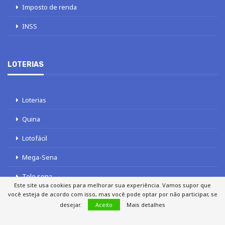
Imposto de renda
INSS
LOTERIAS
Loterias
Quina
Lotofácil
Mega-Sena
Tele sena
Este site usa cookies para melhorar sua experiência. Vamos supor que
você esteja de acordo com isso, mas você pode optar por não participar, se
desejar.
Aceito
Mais detalhes