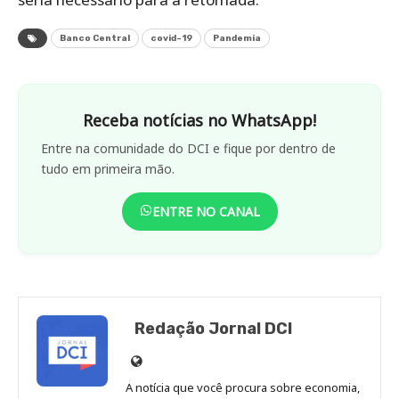
Banco Central
covid-19
Pandemia
Receba notícias no WhatsApp!
Entre na comunidade do DCI e fique por dentro de
tudo em primeira mão.
ENTRE NO CANAL
Redação Jornal DCI
Site
de
A notícia que você procura sobre economia,