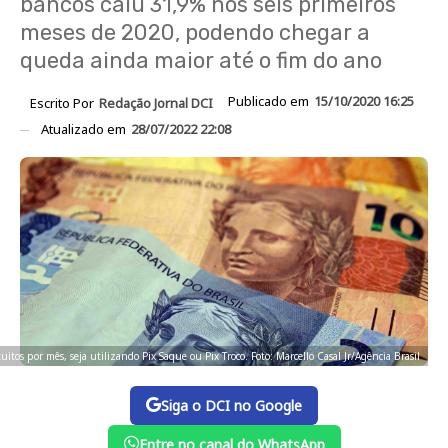
bancos caiu 31,9% nos seis primeiros
meses de 2020, podendo chegar a
queda ainda maior até o fim do ano
Publicado em
15/10/2020 16:25
Escrito Por
Redação Jornal DCI
Atualizado em
28/07/2022 22:08
itos por mês, seja utilizando Pix Saque ou Pix Troco. Foto: Marcello Casal Jr/Agência Brasil
Siga o DCI no Google
Entre no canal do WhatsApp