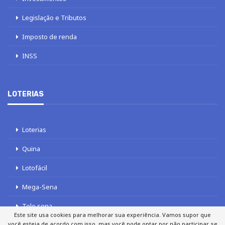
Legislação e Tributos
Imposto de renda
INSS
LOTERIAS
Loterias
Quina
Lotofácil
Mega-Sena
Tele sena
Este site usa cookies para melhorar sua experiência. Vamos supor que
você esteja de acordo com isso, mas você pode optar por não participar, se