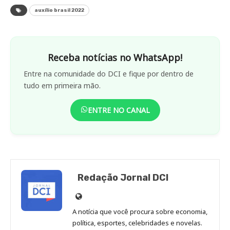
auxílio brasil 2022
Receba notícias no WhatsApp!
Entre na comunidade do DCI e fique por dentro de
tudo em primeira mão.
ENTRE NO CANAL
Redação Jornal DCI
Site
de
A notícia que você procura sobre economia,
Redação
política, esportes, celebridades e novelas.