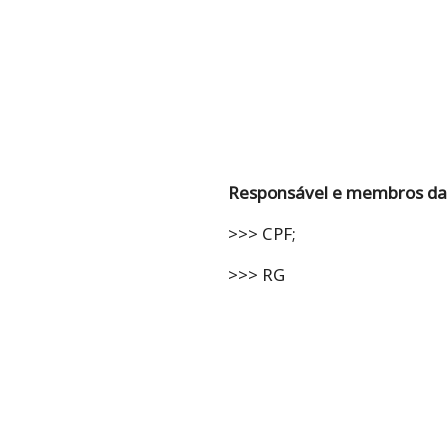
Responsável e membros da f
>>> CPF;
>>> RG