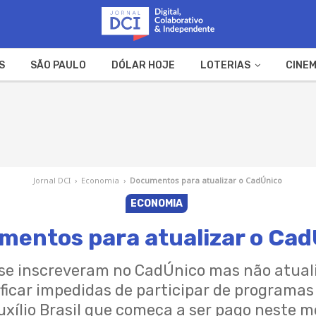
S
SÃO PAULO
DÓLAR HOJE
LOTERIAS
CINEM
A FAZENDA
WEB STORIES
Jornal DCI
›
Economia
›
Documentos para atualizar o CadÚnico
ECONOMIA
mentos para atualizar o Cad
á se inscreveram no CadÚnico mas não atua
ficar impedidas de participar de programas
uxílio Brasil que começa a ser pago neste m