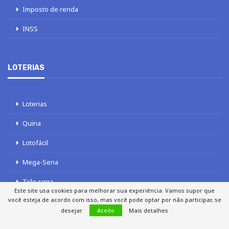
Imposto de renda
INSS
LOTERIAS
Loterias
Quina
Lotofácil
Mega-Sena
Tele sena
Este site usa cookies para melhorar sua experiência. Vamos supor que
você esteja de acordo com isso, mas você pode optar por não participar, se
desejar.
Aceito
Mais detalhes