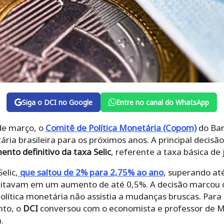
Siga o DCI no Google
Entre no canal do WhatsApp
 de março, o
Comitê de Política Monetária (Copom)
do Ban
ia brasileira para os próximos anos. A principal decisão
nto definitivo da taxa Selic
, referente a taxa básica de 
elic,
que saltou de 2% para 2,75% ao ano
, superando at
editavam em um aumento de até 0,5%. A decisão marcou 
olítica monetária não assistia a mudanças bruscas. Para 
nto, o
DCI
conversou com o economista e professor de M
.