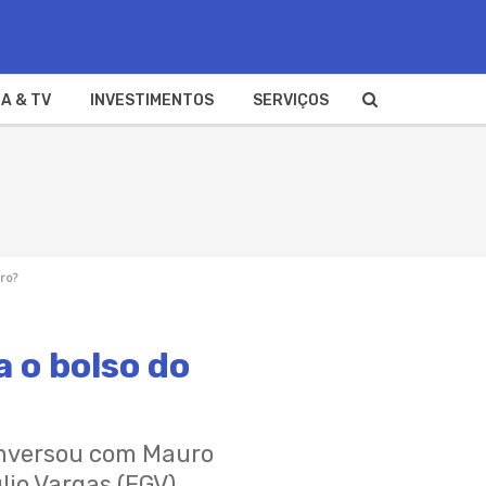
A & TV
INVESTIMENTOS
SERVIÇOS
iro?
 o bolso do
conversou com Mauro
io Vargas (FGV).