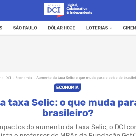
S
SÃO PAULO
DÓLAR HOJE
LOTERIAS
CINEM
A FAZENDA
WEB STORIES
nal DCI
›
Economia
›
Aumento da taxa Selic: o que muda para o bolso do brasile
ECONOMIA
 taxa Selic: o que muda para
brasileiro?
mpactos do aumento da taxa Selic, o DCI 
ista e professor de MBAs da Fundação Getúl