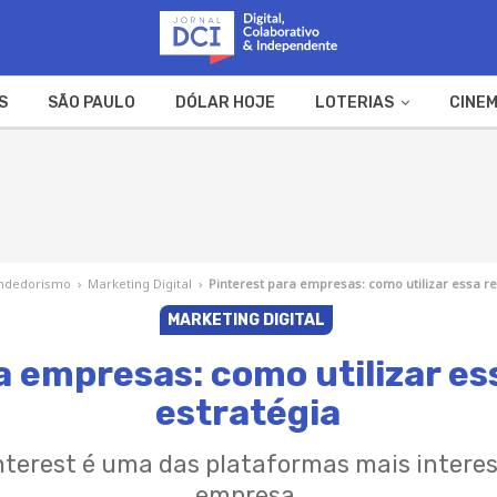
S
SÃO PAULO
DÓLAR HOJE
LOTERIAS
CINEM
A FAZENDA
WEB STORIES
ndedorismo
›
Marketing Digital
›
Pinterest para empresas: como utilizar essa r
MARKETING DIGITAL
a empresas: como utilizar es
estratégia
nterest é uma das plataformas mais intere
empresa.