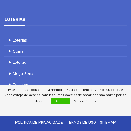
LOTERIAS
Loterias
Quina
Lotofácil
Mega-Sena
Tele sena
Este site usa cookies para melhorar sua experiência. Vamos supor que
você esteja de acordo com isso, mas você pode optar por não participar, se
desejar.
Aceito
Mais detalhes
SOBRE NÓS
AUTORES
FALE COM O JORNAL DCI
POLÍTICA DE PRIVACIDADE
TERMOS DE USO
SITEMAP