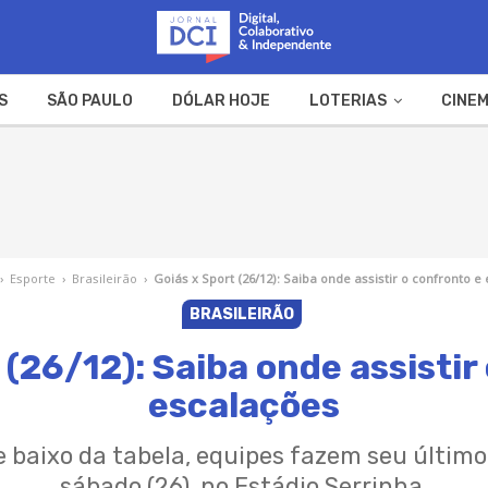
S
SÃO PAULO
DÓLAR HOJE
LOTERIAS
CINEM
A FAZENDA
WEB STORIES
›
Esporte
›
Brasileirão
›
Goiás x Sport (26/12): Saiba onde assistir o confronto e
BRASILEIRÃO
 (26/12): Saiba onde assistir
escalações
e baixo da tabela, equipes fazem seu último
sábado (26), no Estádio Serrinha.