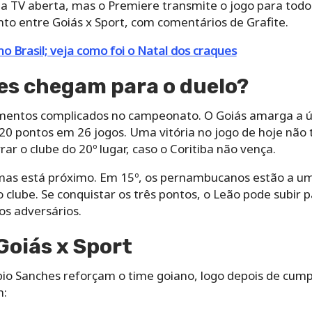
na TV aberta, mas o Premiere transmite o jogo para todo 
onto entre Goiás x Sport, com comentários de Grafite.
 Brasil; veja como foi o Natal dos craques
es chegam para o duelo?
entos complicados no campeonato. O Goiás amarga a úl
20 pontos em 26 jogos. Uma vitória no jogo de hoje não 
rar o clube do 20º lugar, caso o Coritiba não vença.
mas está próximo. Em 15º, os pernambucanos estão a u
o clube. Se conquistar os três pontos, o Leão pode subir 
s adversários.
Goiás x Sport
ábio Sanches reforçam o time goiano, logo depois de cum
m: