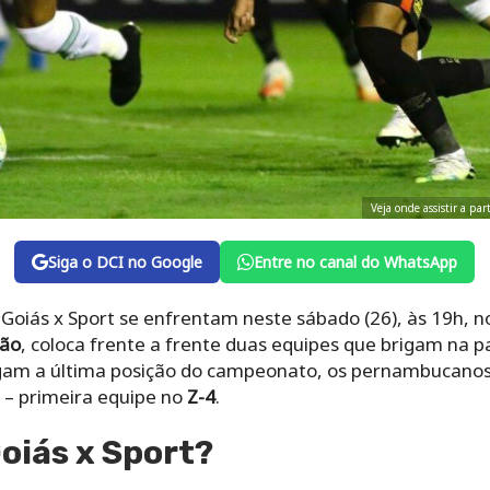
Veja onde assistir a pa
Siga o DCI no Google
Entre no canal do WhatsApp
oiás x Sport se enfrentam neste sábado (26), às 19h, no 
rão
, coloca frente a frente duas equipes que brigam na pa
am a última posição do campeonato, os pernambucanos
 – primeira equipe no
Z-4
.
Goiás x Sport?