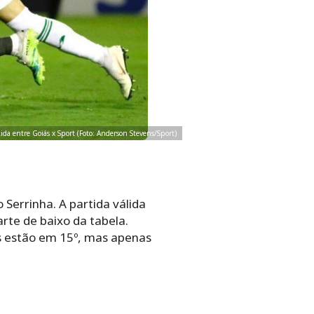
rtida entre Goiás x Sport (Foto: Anderson Stevens/Sport)
Serrinha. A partida válida
rte de baixo da tabela.
 estão em 15º, mas apenas