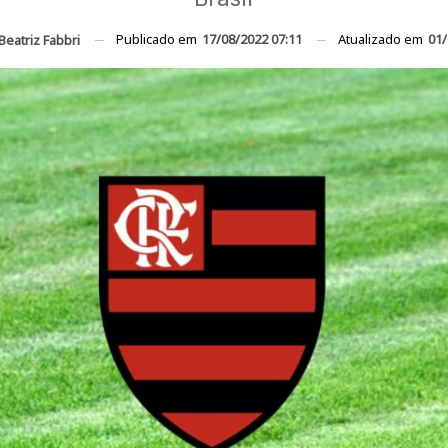
Publicado em
17/08/2022 07:11
Atualizado em
01/
Beatriz Fabbri