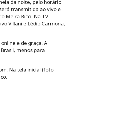
eia da noite, pelo horário
 será transmitida ao vivo e
o Meira Ricci. Na TV
vo Villani e Lédio Carmona,
online e de graça. A
Brasil, menos para
. Na tela inicial (foto
co.