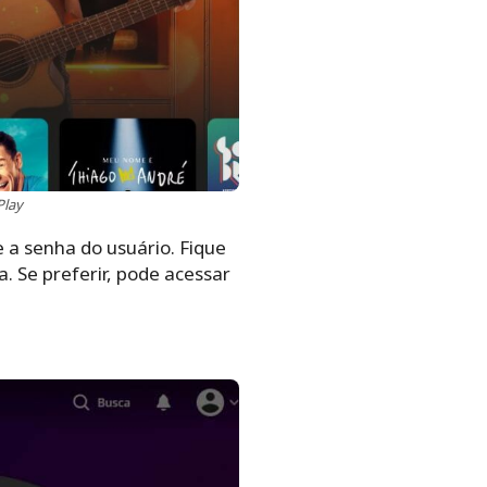
Play
e a senha do usuário. Fique
. Se preferir, pode acessar