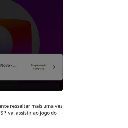
tante ressaltar mais uma vez
P, vai assistir ao jogo do