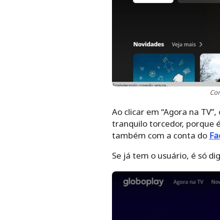
Com
Ao clicar em “Agora na TV”,
tranquilo torcedor, porque 
também com a conta do
Fa
Se já tem o usuário, é só di