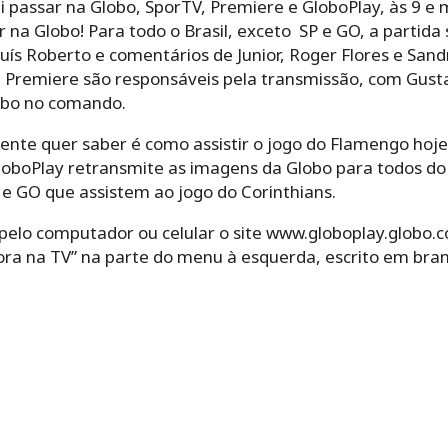
 passar na Globo, SporTV, Premiere e GloboPlay, às 9 e m
ar na Globo! Para todo o Brasil, exceto SP e GO, a partida
ís Roberto e comentários de Junior, Roger Flores e Sandr
e Premiere são responsáveis pela transmissão, com Gusta
mbo no comando.
nte quer saber é como assistir o jogo do Flamengo hoje 
oboPlay retransmite as imagens da Globo para todos do 
e GO que assistem ao jogo do Corinthians.
pelo computador ou celular o site www.globoplay.globo.com
ora na TV” na parte do menu à esquerda, escrito em bran