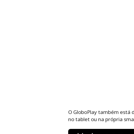
O GloboPlay também está dis
no tablet ou na própria sma