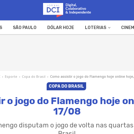
S
SÃO PAULO
DÓLAR HOJE
LOTERIAS
CINEM
A FAZENDA
WEB STORIES
I
›
Esporte
›
Copa do Brasil
›
Como assistir o jogo do Flamengo hoje online hoje,
COPA DO BRASIL
r o jogo do Flamengo hoje onl
17/08
mengo disputam o jogo de volta nas quartas 
Brasil