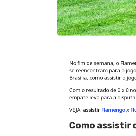
No fim de semana, o Flameng
se reencontram para o jogo 
Brasília, como assistir o j
Com o resultado de 0 x 0 no
empate leva para a disputa 
VEJA:
assistir
Flamengo x F
Como assistir 