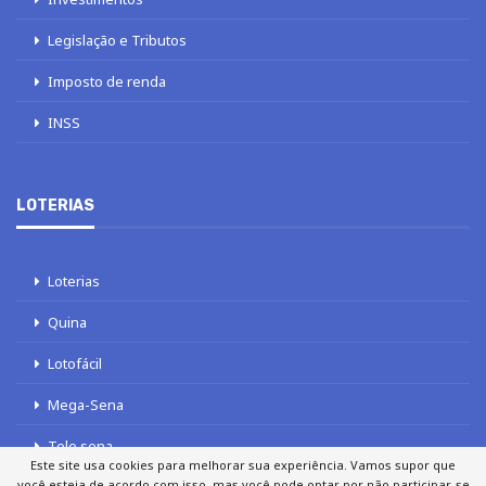
Legislação e Tributos
Imposto de renda
INSS
LOTERIAS
Loterias
Quina
Lotofácil
Mega-Sena
Tele sena
Este site usa cookies para melhorar sua experiência. Vamos supor que
você esteja de acordo com isso, mas você pode optar por não participar, se