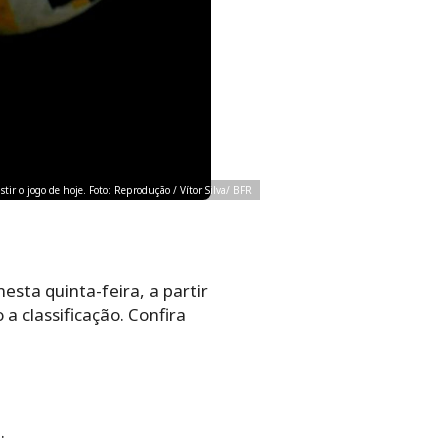
stir o jogo de hoje. Foto: Reprodução / Vítor Silva/ BFR
esta quinta-feira, a partir
 a classificação. Confira
.