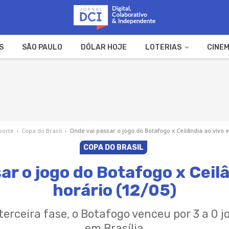
S
SÃO PAULO
DÓLAR HOJE
LOTERIAS
CINEM
A FAZENDA
WEB STORIES
porte
›
Copa do Brasil
›
Onde vai passar o jogo do Botafogo x Ceilândia ao vivo e
COPA DO BRASIL
ar o jogo do Botafogo x Ceilâ
horário (12/05)
terceira fase, o Botafogo venceu por 3 a 0 
em Brasília