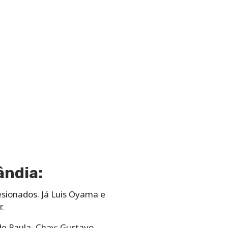
ândia:
esionados. Já Luis Oyama e
.
de Paula, Chay; Gustavo,