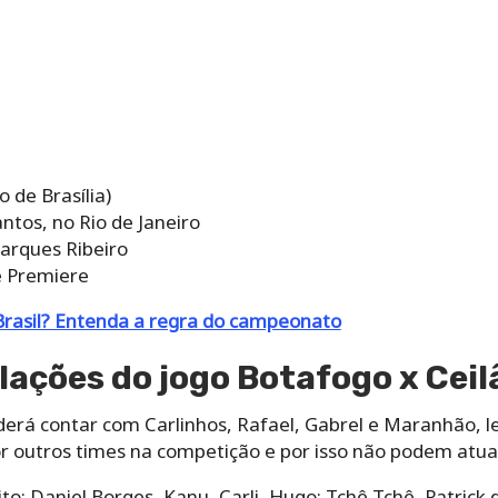
 de Brasília)
antos, no Rio de Janeiro
arques Ribeiro
e Premiere
Brasil? Entenda a regra do campeonato
lações do jogo Botafogo x Ceil
erá contar com Carlinhos, Rafael, Gabrel e Maranhão, l
r outros times na competição e por isso não podem atuar
to; Daniel Borges, Kanu, Carli, Hugo; Tchê Tchê, Patrick 