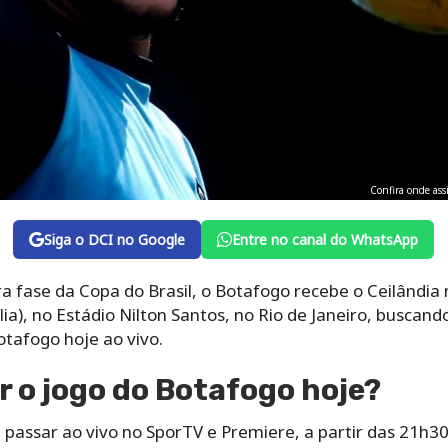
Confira onde assi
Siga o DCI no Google
Entre no canal do WhatsApp
ra fase da Copa do Brasil, o Botafogo recebe o Ceilândia n
ia), no Estádio Nilton Santos, no Rio de Janeiro, buscando
otafogo hoje ao vivo.
r o jogo do Botafogo hoje?
 passar ao vivo no SporTV e Premiere, a partir das 21h30