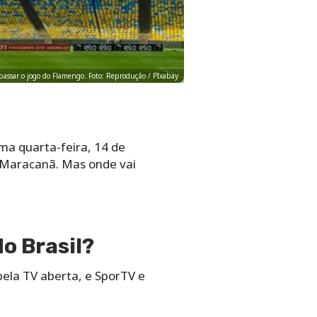
 passar o jogo do Flamengo. Foto: Reprodução / PIxabay
ma quarta-feira, 14 de
o Maracanã. Mas onde vai
o Brasil?
pela TV aberta, e SporTV e