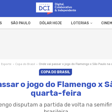
S
SÃO PAULO
DÓLAR HOJE
LOTERIAS
CINEM
A FAZENDA
WEB STORIES
Esporte
›
Copa do Brasil
›
Onde vai passar o jogo do Flamengo x São Paulo na 
COPA DO BRASIL
assar o jogo do Flamengo x S
quarta-feira
ngo disputam a partida de volta na semifi
brasileira