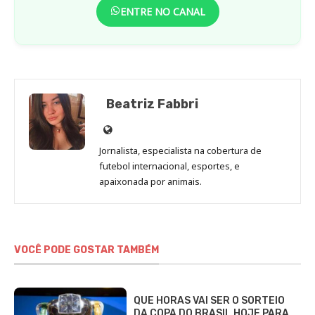
ENTRE NO CANAL
Beatriz Fabbri
Site
de
Jornalista, especialista na cobertura de
Beatriz
futebol internacional, esportes, e
Fabbri
apaixonada por animais.
VOCÊ PODE GOSTAR TAMBÉM
QUE HORAS VAI SER O SORTEIO
DA COPA DO BRASIL HOJE PARA