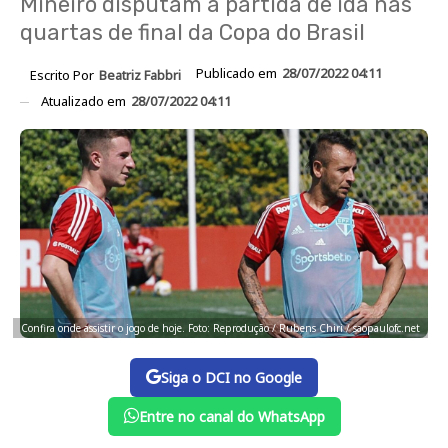
Mineiro disputam a partida de ida nas
quartas de final da Copa do Brasil
Publicado em
28/07/2022 04:11
Escrito Por
Beatriz Fabbri
Atualizado em
28/07/2022 04:11
Confira onde assistir o jogo de hoje. Foto: Reprodução / Rubens Chiri / saopaulofc.net
Siga o DCI no Google
Entre no canal do WhatsApp