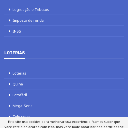
Legislação e Tributos
Imposto de renda
INSS
LOTERIAS
Loterias
Quina
Lotofácil
Mega-Sena
Tele sena
Este site usa cookies para melhorar sua experiência. Vamos supor que
você esteja de acordo com isso, mas você pode optar por não participar, se