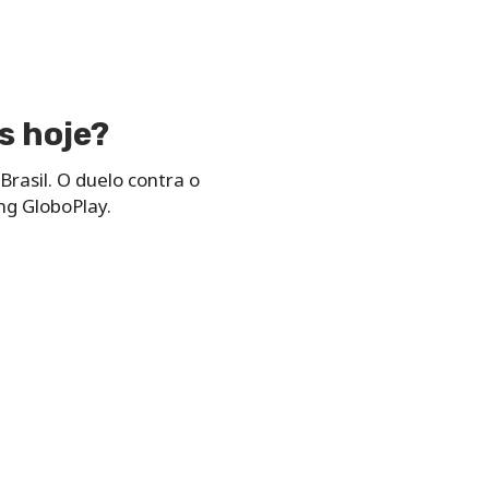
s hoje?
rasil. O duelo contra o
ng GloboPlay.