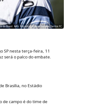
pa do Brasil. Foto: Reprodução Raul Baretta/ Santos FC
o SP nesta terça-feira, 11
ruz será o palco do embate.
e Brasília, no Estádio
do de campo é do time de