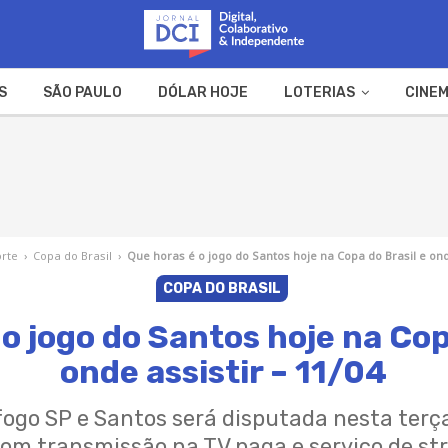
S
SÃO PAULO
DÓLAR HOJE
LOTERIAS
CINEM
A FAZENDA
WEB STORIES
rte
›
Copa do Brasil
›
Que horas é o jogo do Santos hoje na Copa do Brasil e onde
COPA DO BRASIL
o jogo do Santos hoje na Cop
onde assistir – 11/04
fogo SP e Santos será disputada nesta terça
com transmissão na TV paga e serviço de s