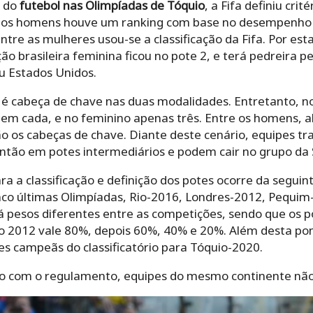
o do
futebol nas Olimpíadas de Tóquio
, a Fifa definiu crit
e os homens houve um ranking com base no desempenho 
entre as mulheres usou-se a classificação da Fifa. Por es
ão brasileira feminina ficou no pote 2, e terá pedreira pe
u Estados Unidos.
o é cabeça de chave nas duas modalidades. Entretanto, n
em cada, e no feminino apenas três. Entre os homens, al
ão os cabeças de chave. Diante deste cenário, equipes t
ntão em potes intermediários e podem cair no grupo da S
ara a classificação e definição dos potes ocorre da segui
nco últimas Olimpíadas, Rio-2016, Londres-2012, Pequim
á pesos diferentes entre as competições, sendo que os 
 2012 vale 80%, depois 60%, 40% e 20%. Além desta po
es campeãs do classificatório para Tóquio-2020.
rdo com o regulamento, equipes do mesmo continente nã