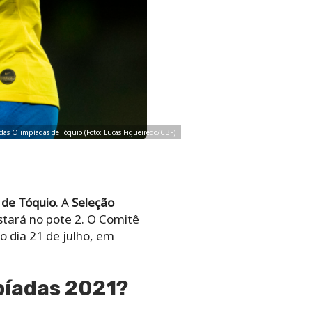
l das Olimpíadas de Tóquio (Foto: Lucas Figueiredo/CBF)
 de Tóquio
. A
Seleção
stará no pote 2. O Comitê
o dia 21 de julho, em
píadas 2021?