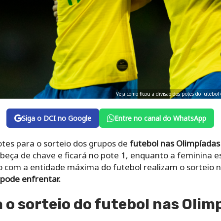
Veja como ficou a divisão dos potes do futebo
Siga o DCI no Google
Entre no canal do WhatsApp
potes para o sorteio dos grupos de
futebol nas Olimpíadas
beça de chave e ficará no pote 1, enquanto a feminina e
o com a entidade máxima do futebol realizam o sorteio n
 pode enfrentar.
o sorteio do futebol nas Olim