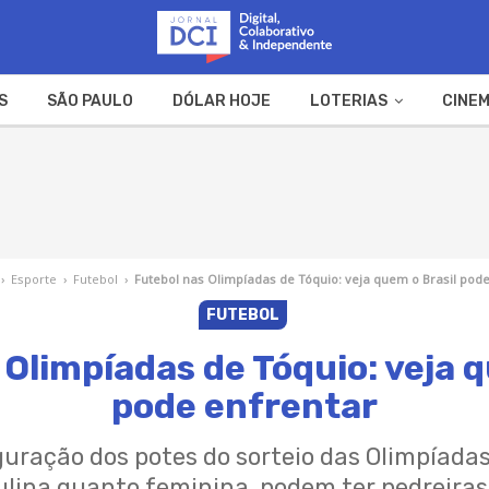
S
SÃO PAULO
DÓLAR HOJE
LOTERIAS
CINEM
A FAZENDA
WEB STORIES
›
Esporte
›
Futebol
›
Futebol nas Olimpíadas de Tóquio: veja quem o Brasil pod
FUTEBOL
 Olimpíadas de Tóquio: veja q
pode enfrentar
guração dos potes do sorteio das Olimpíadas,
lina quanto feminina, podem ter pedreiras 