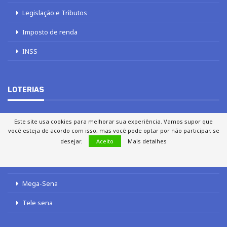
Legislação e Tributos
Imposto de renda
INSS
LOTERIAS
Este site usa cookies para melhorar sua experiência. Vamos supor que
Loterias
você esteja de acordo com isso, mas você pode optar por não participar, se
desejar.
Aceito
Mais detalhes
Quina
Lotofácil
Mega-Sena
Tele sena