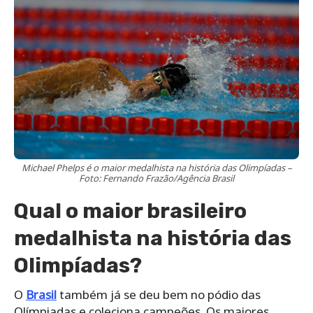
Michael Phelps é o maior medalhista na história das Olimpíadas –
Foto: Fernando Frazão/Agência Brasil
Qual o maior brasileiro
medalhista na história das
Olimpíadas?
O
Brasil
também já se deu bem no pódio das
Olímpiadas e coleciona campeões. Os maiores