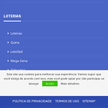
LOTERIAS
Loterias
Quina
Lotofácil
Mega-Sena
Tele sena
Este site usa cookies para melhorar sua experiência. Vamos supor que
você esteja de acordo com isso, mas você pode optar por não participar, se
desejar.
Aceito
Mais detalhes
SOBRE NÓS
AUTORES
FALE COM O JORNAL DCI
POLÍTICA DE PRIVACIDADE
TERMOS DE USO
SITEMAP