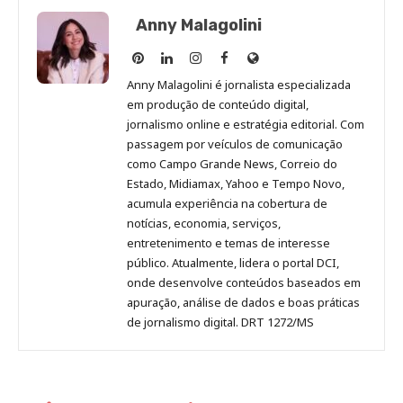
Anny Malagolini
Anny
Anny
Anny
Anny
Site
Malagolini
Malagolini
Malagolini
Malagolini
de
Anny Malagolini é jornalista especializada
no
no
no
no
Anny
em produção de conteúdo digital,
Pinterest
LinkedIn
Instagram
Facebook
Malagolini
jornalismo online e estratégia editorial. Com
passagem por veículos de comunicação
como Campo Grande News, Correio do
Estado, Midiamax, Yahoo e Tempo Novo,
acumula experiência na cobertura de
notícias, economia, serviços,
entretenimento e temas de interesse
público. Atualmente, lidera o portal DCI,
onde desenvolve conteúdos baseados em
apuração, análise de dados e boas práticas
de jornalismo digital. DRT 1272/MS