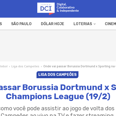
S
SÃO PAULO
DÓLAR HOJE
LOTERIAS
CINEM
A FAZENDA
WEB STORIES
tebol
›
Liga dos Campeões
›
Onde vai passar Borussia Dortmund x Sporting na
LIGA DOS CAMPEÕES
assar Borussia Dortmund x 
Champions League (19/2)
mo você pode assistir ao jogo de volta dos 
Campeões ao vivo na TV e fazer streaming.