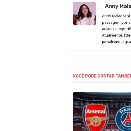
Anny Mala
Anny Malagolini 
passagem por v
acumula experiên
Atualmente, lid
jornalismo digit
VOCÊ PODE GOSTAR TAMBÉ