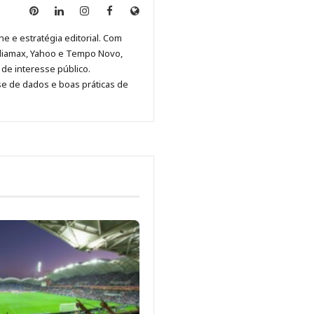
Anny
Anny
Anny
Anny
Site
Malagolini
Malagolini
Malagolini
Malagolini
de
ne e estratégia editorial. Com
no
no
no
no
Anny
diamax, Yahoo e Tempo Novo,
Pinterest
LinkedIn
Instagram
Facebook
Malagolini
de interesse público.
se de dados e boas práticas de