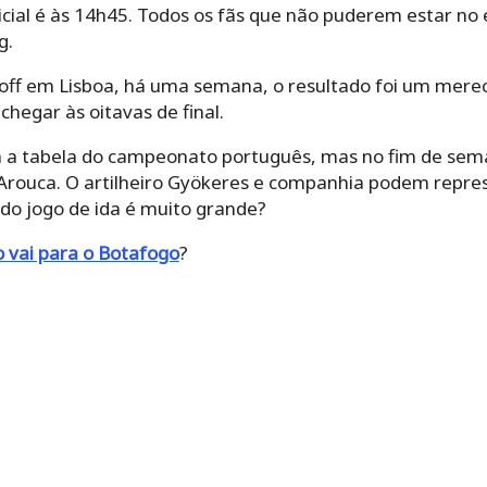
icial é às 14h45. Todos os fãs que não puderem estar n
g.
off em Lisboa, há uma semana, o resultado foi um merecid
hegar às oitavas de final.
ra a tabela do campeonato português, mas no fim de se
 Arouca. O artilheiro Gyökeres e companhia podem rep
o jogo de ida é muito grande?
 vai para o Botafogo
?