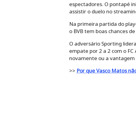
espectadores. O pontapé in
assistir o duelo no streamin
Na primeira partida do play
o BVB tem boas chances de c
O adversário Sporting lide
empate por 2 a 2 com o FC
novamente ou a vantagem d
>>
Por que Vasco Matos não