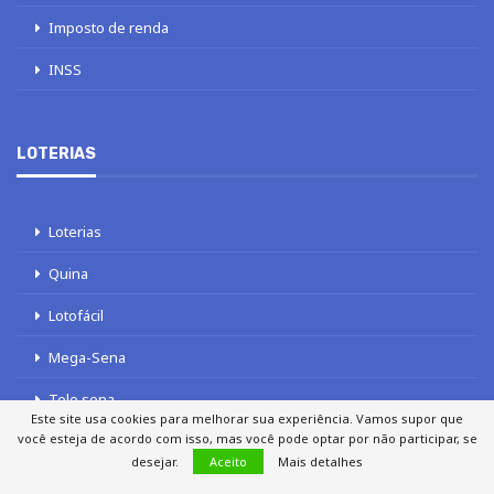
Imposto de renda
INSS
LOTERIAS
Loterias
Quina
Lotofácil
Mega-Sena
Tele sena
Este site usa cookies para melhorar sua experiência. Vamos supor que
você esteja de acordo com isso, mas você pode optar por não participar, se
desejar.
Aceito
Mais detalhes