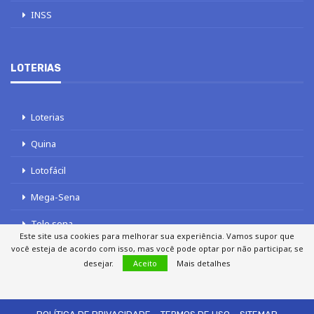
INSS
LOTERIAS
Loterias
Quina
Lotofácil
Mega-Sena
Tele sena
Este site usa cookies para melhorar sua experiência. Vamos supor que
você esteja de acordo com isso, mas você pode optar por não participar, se
desejar.
Aceito
Mais detalhes
SOBRE NÓS
AUTORES
FALE COM O JORNAL DCI