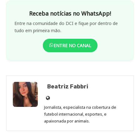
Receba notícias no WhatsApp!
Entre na comunidade do DCI e fique por dentro de
tudo em primeira mão.
ENTRE NO CANAL
Beatriz Fabbri
Site
de
Jornalista, especialista na cobertura de
Beatriz
futebol internacional, esportes, e
Fabbri
apaixonada por animais.