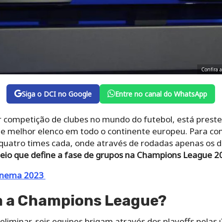
Confira 
Siga o DCI no Google
Entre no canal do WhatsApp
r competição de clubes no mundo do futebol, está preste
 de melhor elenco em todo o continente europeu. Para co
uatro times cada, onde através de rodadas apenas os doi
teio que define a fase de grupos na Champions League 2
cinema 2023
 a Champions League?
eliminar, seis equipes brigam através dos playoffs pelas 