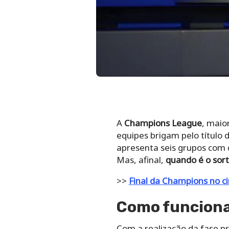
A
Champions League
, maio
equipes brigam pelo título
apresenta seis grupos com q
Mas, afinal,
quando é o sor
>>
Final da Champions no 
Como funciona
Com a realização da fase pr