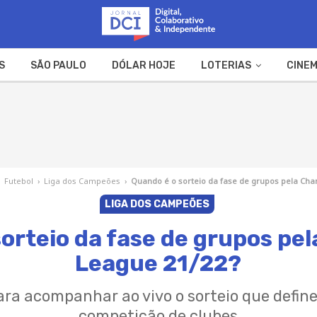
S
SÃO PAULO
DÓLAR HOJE
LOTERIAS
CINEM
A FAZENDA
WEB STORIES
›
Futebol
›
Liga dos Campeões
›
Quando é o sorteio da fase de grupos pela Ch
LIGA DOS CAMPEÕES
sorteio da fase de grupos pe
League 21/22?
ara acompanhar ao vivo o sorteio que defin
competição de clubes