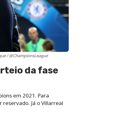
eague / @ChampionsLeague
rteio da fase
mpions em 2021. Para
reservado. Já o Villarreal