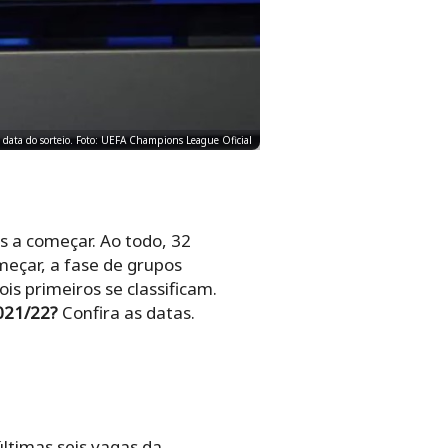
a data do sorteio. Foto: UEFA Champions League Oficial
s a começar. Ao todo, 32
meçar, a fase de grupos
s primeiros se classificam.
021/22?
Confira as datas.
últimas seis vagas da