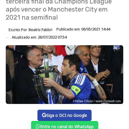
terceira final da Champions League
após vencer o Manchester City em
2021 na semifinal
Publicado em
06/05/2021 14:44
Escrito Por
Beatriz Fabbri
Atualizado em
26/07/2022 07:54
Chelsea Oficial / www.chelseafc.com
Siga o DCI no Google
Entre no canal do WhatsApp