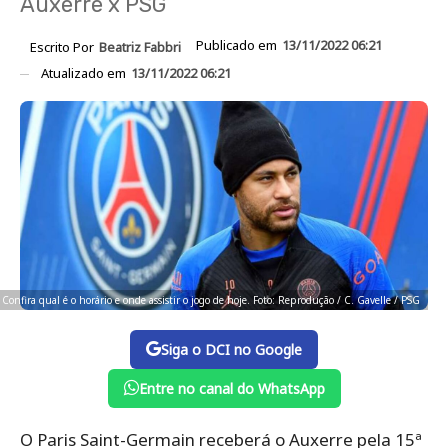
Auxerre x PSG
Publicado em
13/11/2022 06:21
Escrito Por
Beatriz Fabbri
Atualizado em
13/11/2022 06:21
Confira qual é o horário e onde assistir o jogo de hoje. Foto: Reprodução / C. Gavelle / PSG
Siga o DCI no Google
Entre no canal do WhatsApp
O Paris Saint-Germain receberá o Auxerre pela 15ª