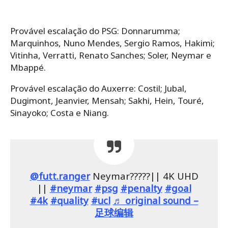
Provável escalação do PSG: Donnarumma;
Marquinhos, Nuno Mendes, Sergio Ramos, Hakimi;
Vitinha, Verratti, Renato Sanches; Soler, Neymar e
Mbappé.
Provável escalação do Auxerre: Costil; Jubal,
Dugimont, Jeanvier, Mensah; Sakhi, Hein, Touré,
Sinayoko; Costa e Niang.
@futt.ranger
Neymar?????|| 4K UHD
||
#neymar
#psg
#penalty
#goal
#4k
#quality
#ucl
♬ original sound –
足球编辑