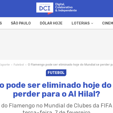
S
SÃO PAULO
DÓLAR HOJE
LOTERIAS
CINEM
A FAZENDA
WEB STORIES
Esporte
›
Futebol
›
O Flamengo pode ser eliminado hoje do Mundial se perder par
FUTEBOL
 pode ser eliminado hoje do
perder para o Al Hilal?
 do Flamengo no Mundial de Clubes da FIFA
terça-feira, 7 de fevereiro