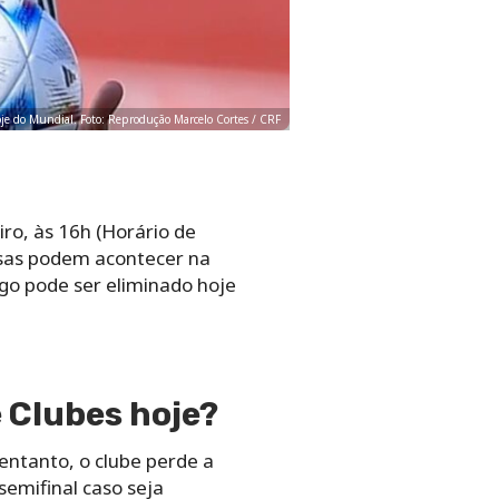
oje do Mundial. Foto: Reprodução Marcelo Cortes / CRF
iro, às 16h (Horário de
presas podem acontecer na
ngo pode ser eliminado hoje
 Clubes hoje?
 entanto, o clube perde a
semifinal caso seja