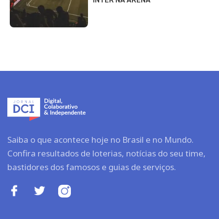
INTER NA ARENA
Saiba o que acontece hoje no Brasil e no Mundo.
Confira resultados de loterias, notícias do seu time,
bastidores dos famosos e guias de serviços.