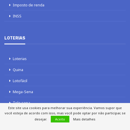
Imposto de renda
INSS
LOTERIAS
Loterias
Quina
Lotofácil
Mega-Sena
Tele sena
Este site usa cookies para melhorar sua experiência. Vamos supor que
você esteja de acordo com isso, mas você pode optar por não participar, se
desejar.
Aceito
Mais detalhes