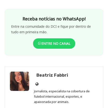
Receba notícias no WhatsApp!
Entre na comunidade do DCI e fique por dentro de
tudo em primeira mão.
ENTRE NO CANAL
Beatriz Fabbri
Site
de
Jornalista, especialista na cobertura de
Beatriz
futebol internacional, esportes, e
Fabbri
apaixonada por animais.