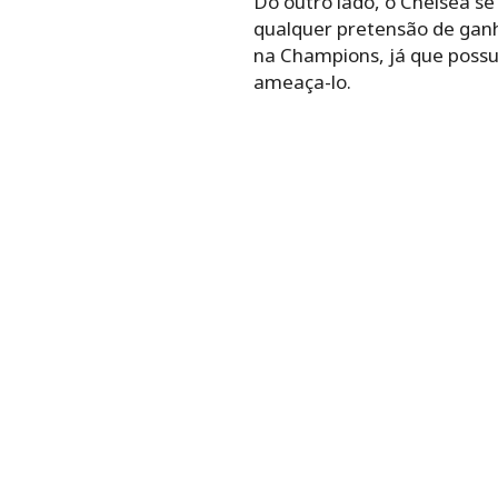
Do outro lado, o Chelsea s
qualquer pretensão de ganh
na Champions, já que possui
ameaça-lo.