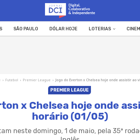
S
SÃO PAULO
DÓLAR HOJE
LOTERIAS
CINEM
A FAZENDA
WEB STORIES
e
›
Futebol
›
Premier League
›
Jogo do Everton x Chelsea hoje onde assistir ao vi
PREMIER LEAGUE
ton x Chelsea hoje onde assis
horário (01/05)
tam neste domingo, 1 de maio, pela 35ª ro
Inglês