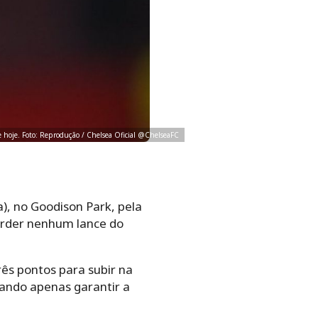
de hoje. Foto: Reprodução / Chelsea Oficial @ChelseaFC
), no Goodison Park, pela
erder nenhum lance do
ês pontos para subir na
cando apenas garantir a