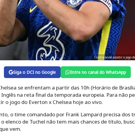
Confira onde assistir o jogo 
Siga o DCI no Google
Entre no canal do WhatsApp
elsea se enfrentam a partir das 10h (Horário de Brasília
nglês na reta final da temporada europeia. Para não p
ir o jogo do Everton x Chelsea hoje ao vivo.
nto, o time comandado por Frank Lampard precisa dos tr
o, o elenco de Tuchel não tem mais chances de título, bus
 que vem.