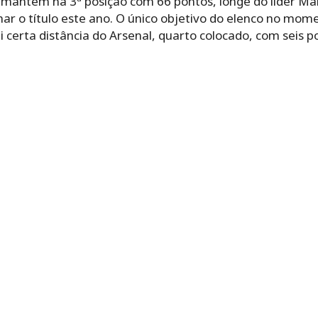
e mantém na 3ª posição com 66 pontos, longe do líder Ma
ar o título este ano. O único objetivo do elenco no mom
 certa distância do Arsenal, quarto colocado, com seis p