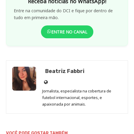
Receba notícias no WhatsApp!
Entre na comunidade do DCI e fique por dentro de
tudo em primeira mão.
ENTRE NO CANAL
Beatriz Fabbri
Site
de
Jornalista, especialista na cobertura de
Beatriz
futebol internacional, esportes, e
Fabbri
apaixonada por animais.
VOCÊ PODE GOSTAR TAMBÉM