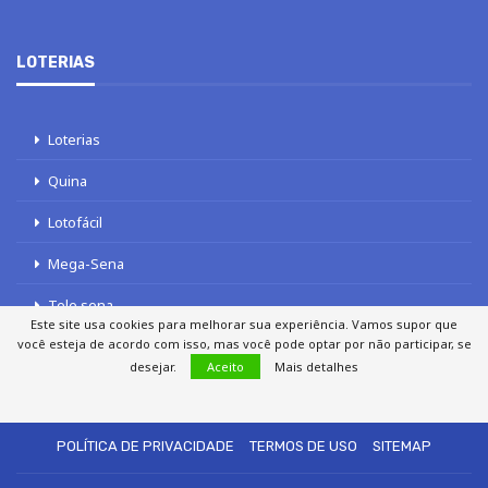
LOTERIAS
Loterias
Quina
Lotofácil
Mega-Sena
Tele sena
Este site usa cookies para melhorar sua experiência. Vamos supor que
você esteja de acordo com isso, mas você pode optar por não participar, se
desejar.
Aceito
Mais detalhes
SOBRE NÓS
AUTORES
FALE COM O JORNAL DCI
POLÍTICA DE PRIVACIDADE
TERMOS DE USO
SITEMAP