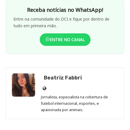
Receba notícias no WhatsApp!
Entre na comunidade do DCI e fique por dentro de
tudo em primeira mão.
ENTRE NO CANAL
Beatriz Fabbri
Site
de
Jornalista, especialista na cobertura de
Beatriz
futebol internacional, esportes, e
Fabbri
apaixonada por animais.