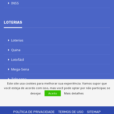
INSS
LOTERIAS
Loterias
Quina
Lotofácil
Mega-Sena
Tele sena
Este site usa cookies para melhorar sua experiência. Vamos supor que
você esteja de acordo com isso, mas você pode optar por não participar, se
desejar.
Aceito
Mais detalhes
SOBRE NÓS
AUTORES
FALE COM O JORNAL DCI
POLÍTICA DE PRIVACIDADE
TERMOS DE USO
SITEMAP