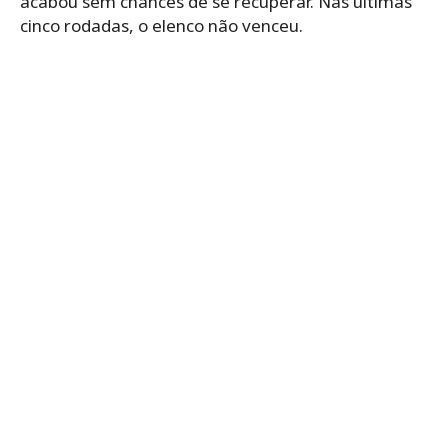
acabou sem chances de se recuperar. Nas últimas
cinco rodadas, o elenco não venceu.