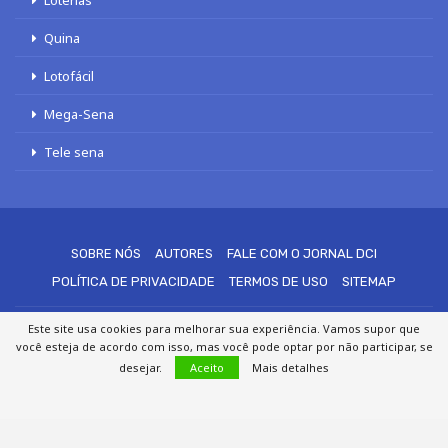
Loterias
Quina
Lotofácil
Mega-Sena
Tele sena
SOBRE NÓS
AUTORES
FALE COM O JORNAL DCI
POLÍTICA DE PRIVACIDADE
TERMOS DE USO
SITEMAP
Este site usa cookies para melhorar sua experiência. Vamos supor que
© 2020 - 2026 DCI Digital - Todos os direitos reservados
você esteja de acordo com isso, mas você pode optar por não participar, se
desejar.
Aceito
Mais detalhes