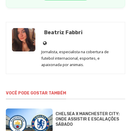
Beatriz Fabbri
Site
de
Jornalista, especialista na cobertura de
Beatriz
futebol internacional, esportes, e
Fabbri
apaixonada por animais.
VOCÊ PODE GOSTAR TAMBÉM
CHELSEA X MANCHESTER CITY:
ONDE ASSISTIR E ESCALAÇÕES
SÁBADO