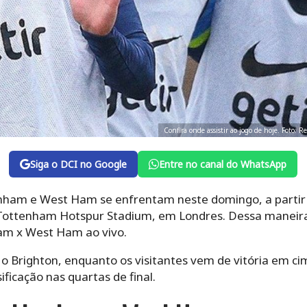
Confira onde assistir ao jogo de hoje. Foto:
Siga o DCI no Google
Entre no canal do WhatsApp
nham e West Ham se enfrentam neste domingo, a partir 
Tottenham Hotspur Stadium, em Londres. Dessa maneira,
ham x West Ham ao vivo.
 Brighton, enquanto os visitantes vem de vitória em cima
ficação nas quartas de final.