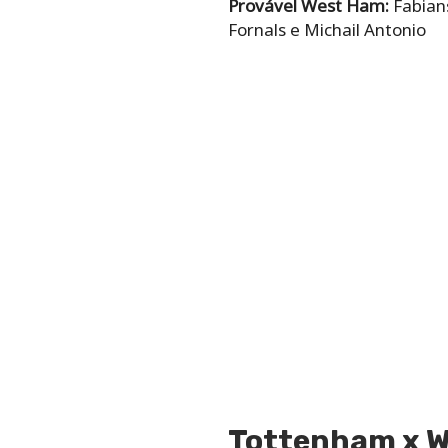
Provável West Ham:
Fabians
Fornals e Michail Antonio
Tottenham x W