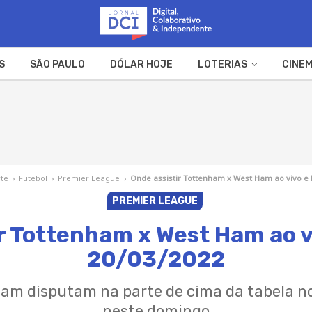
S
SÃO PAULO
DÓLAR HOJE
LOTERIAS
CINEM
A FAZENDA
WEB STORIES
te
›
Futebol
›
Premier League
›
Onde assistir Tottenham x West Ham ao vivo e 
PREMIER LEAGUE
r Tottenham x West Ham ao v
20/03/2022
am disputam na parte de cima da tabela n
neste domingo