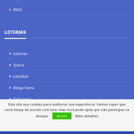
INSS
LOTERIAS
Loterias
Quina
Lotofácil
Mega-Sena
Tele sena
Este site usa cookies para melhorar sua experiência. Vamos supor que
você esteja de acordo com isso, mas você pode optar por não participar, se
desejar.
Aceito
Mais detalhes
SOBRE NÓS
AUTORES
FALE COM O JORNAL DCI