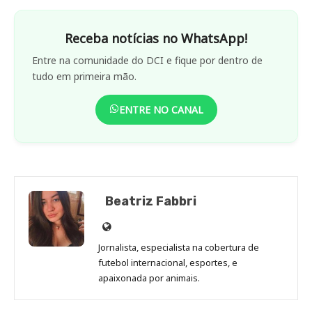
Receba notícias no WhatsApp!
Entre na comunidade do DCI e fique por dentro de
tudo em primeira mão.
ENTRE NO CANAL
Beatriz Fabbri
Site
de
Jornalista, especialista na cobertura de
Beatriz
futebol internacional, esportes, e
Fabbri
apaixonada por animais.