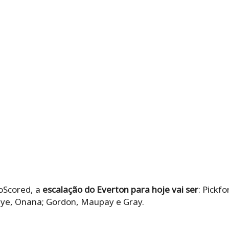
oScored, a
escalação do Everton para hoje vai ser
: Pickf
eye, Onana; Gordon, Maupay e Gray.