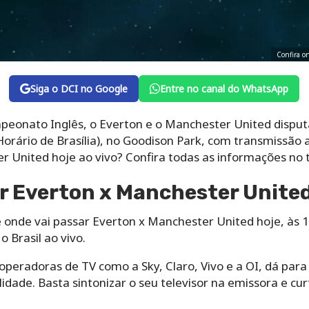
Confira on
Siga o DCI no Google
Entre no canal do WhatsApp
eonato Inglês, o Everton e o Manchester United disput
Horário de Brasília), no Goodison Park, com transmissão 
 United hoje ao vivo? Confira todas as informações no t
r Everton x Manchester United
 onde vai passar Everton x Manchester United hoje, às 15
 Brasil ao vivo.
eradoras de TV como a Sky, Claro, Vivo e a OI, dá para as
dade. Basta sintonizar o seu televisor na emissora e curt