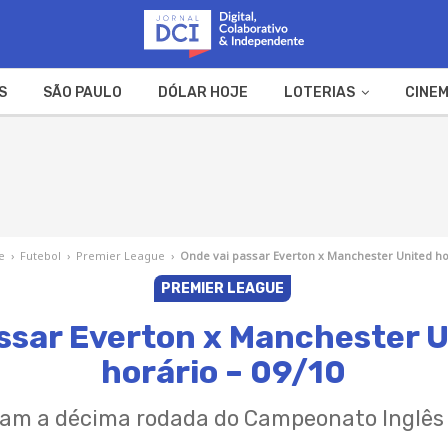
S
SÃO PAULO
DÓLAR HOJE
LOTERIAS
CINEM
A FAZENDA
WEB STORIES
e
›
Futebol
›
Premier League
›
Onde vai passar Everton x Manchester United hoj
PREMIER LEAGUE
ssar Everton x Manchester U
horário – 09/10
tam a décima rodada do Campeonato Inglês