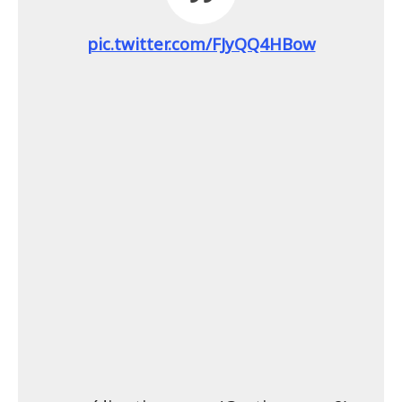
pic.twitter.com/FJyQQ4HBow