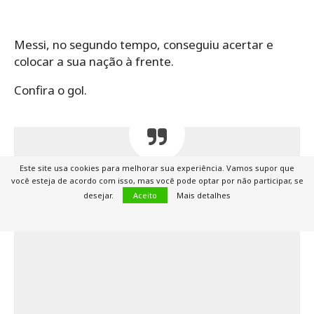
Messi, no segundo tempo, conseguiu acertar e
colocar a sua nação à frente.
Confira o gol.
Este site usa cookies para melhorar sua experiência. Vamos supor que
É o terceiro da Argentina! Messi de
você esteja de acordo com isso, mas você pode optar por não participar, se
novooo!
desejar.
Aceito
Mais detalhes