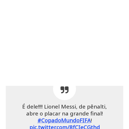
É dele!!!! Lionel Messi, de pênalti,
abre o placar na grande final!
#CopadoMundoFIFA
!
pic.twitter.com/8fCIeCGthd