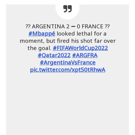
?? ARGENTINA 2 ➖ 0 FRANCE ??
#Mbappé
looked lethal for a
moment, but fired his shot far over
the goal.
#FIFAWorldCup2022
#Qatar2022
#ARGFRA
#ArgentinaVsFrance
pic.twitter.com/xpt50tRhwA