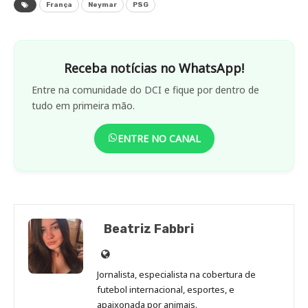
França
Neymar
PSG
Receba notícias no WhatsApp!
Entre na comunidade do DCI e fique por dentro de
tudo em primeira mão.
ENTRE NO CANAL
Beatriz Fabbri
Site
de
Jornalista, especialista na cobertura de
Beatriz
futebol internacional, esportes, e
Fabbri
apaixonada por animais.