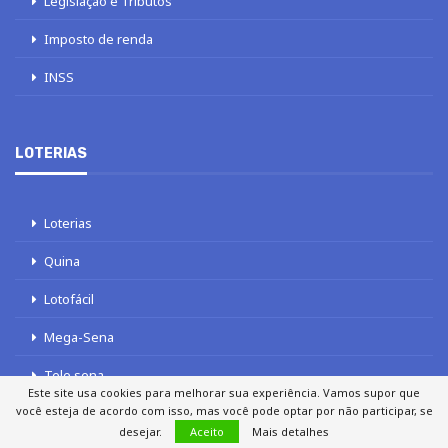
Legislação e Tributos
Imposto de renda
INSS
LOTERIAS
Loterias
Quina
Lotofácil
Mega-Sena
Tele sena
Este site usa cookies para melhorar sua experiência. Vamos supor que
você esteja de acordo com isso, mas você pode optar por não participar, se
desejar.
Aceito
Mais detalhes