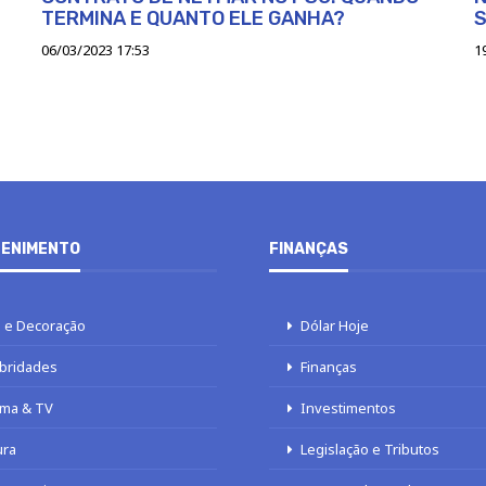
TERMINA E QUANTO ELE GANHA?
06/03/2023 17:53
1
ENIMENTO
FINANÇAS
 e Decoração
Dólar Hoje
bridades
Finanças
ma & TV
Investimentos
ura
Legislação e Tributos