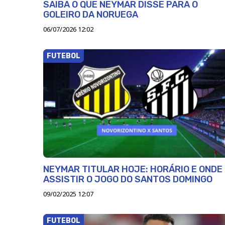
SAIBA O QUE NEYMAR DISSE PARA O
GOLEIRO DA NORUEGA
06/07/2026 12:02
FUTEBOL
NEYMAR TITULAR HOJE: HORÁRIO E ONDE
ASSISTIR O JOGO DO SANTOS DOMINGO
09/02/2025 12:07
FUTEBOL