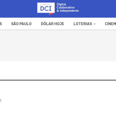
S
SÃO PAULO
DÓLAR HOJE
LOTERIAS
CINEM
A FAZENDA
WEB STORIES
.