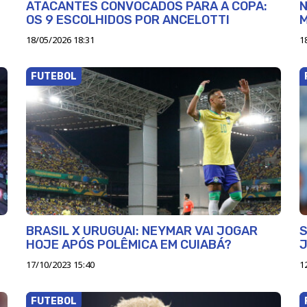
ATACANTES CONVOCADOS PARA A COPA:
N
OS 9 ESCOLHIDOS POR ANCELOTTI
18/05/2026 18:31
1
FUTEBOL
BRASIL X URUGUAI: NEYMAR VAI JOGAR
S
HOJE APÓS POLÊMICA EM CUIABÁ?
17/10/2023 15:40
1
FUTEBOL